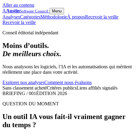
Aller au contenu
A
Austin
Software Council
Menu
Analyses
Catégories
Méthodologie
À propos
Recevoir la veille
Recevoir la veille
Conseil éditorial indépendant
Moins d’outils.
De meilleurs choix.
Nous analysons les logiciels, l’IA et les automatisations qui méritent
réellement une place dans votre activité.
Explorer nos analyses
Comment nous évaluons
Sans classement acheté
Critères publics
Liens affiliés signalés
BRIEFING / 001
ÉDITION 2026
QUESTION DU MOMENT
Un outil IA vous fait-il vraiment gagner
du temps ?