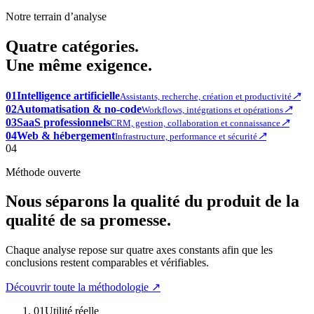
Notre terrain d’analyse
Quatre catégories.
Une même exigence.
01
Intelligence artificielle
↗
Assistants, recherche, création et productivité
02
Automatisation & no-code
↗
Workflows, intégrations et opérations
03
SaaS professionnels
↗
CRM, gestion, collaboration et connaissance
04
Web & hébergement
↗
Infrastructure, performance et sécurité
04
Méthode ouverte
Nous séparons la qualité du produit de la
qualité de sa promesse.
Chaque analyse repose sur quatre axes constants afin que les
conclusions restent comparables et vérifiables.
Découvrir toute la méthodologie ↗
01
Utilité réelle