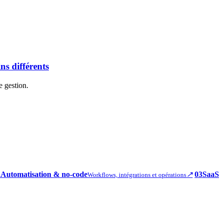
s différents
e gestion.
2
Automatisation & no-code
↗
03
SaaS
Workflows, intégrations et opérations