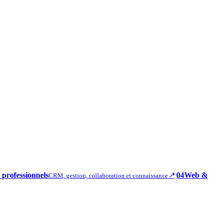
 professionnels
↗
04
Web &
CRM, gestion, collaboration et connaissance