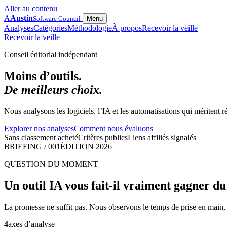
Aller au contenu
A
Austin
Software Council
Menu
Analyses
Catégories
Méthodologie
À propos
Recevoir la veille
Recevoir la veille
Conseil éditorial indépendant
Moins d’outils.
De meilleurs choix.
Nous analysons les logiciels, l’IA et les automatisations qui méritent r
Explorer nos analyses
Comment nous évaluons
Sans classement acheté
Critères publics
Liens affiliés signalés
BRIEFING / 001
ÉDITION 2026
QUESTION DU MOMENT
Un outil IA vous fait-il vraiment gagner d
La promesse ne suffit pas. Nous observons le temps de prise en main, la 
4
axes d’analyse