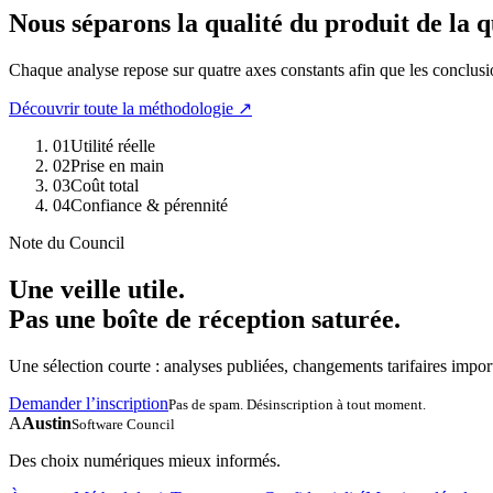
Nous séparons la qualité du produit de la q
Chaque analyse repose sur quatre axes constants afin que les conclusio
Découvrir toute la méthodologie ↗
01
Utilité réelle
02
Prise en main
03
Coût total
04
Confiance & pérennité
Note du Council
Une veille utile.
Pas une boîte de réception saturée.
Une sélection courte : analyses publiées, changements tarifaires importa
Demander l’inscription
Pas de spam. Désinscription à tout moment.
A
Austin
Software Council
Des choix numériques mieux informés.