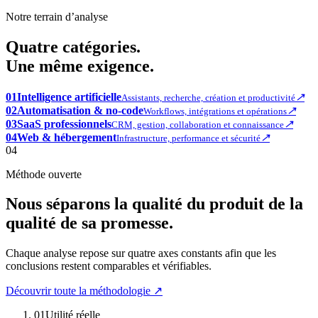
Notre terrain d’analyse
Quatre catégories.
Une même exigence.
01
Intelligence artificielle
↗
Assistants, recherche, création et productivité
02
Automatisation & no-code
↗
Workflows, intégrations et opérations
03
SaaS professionnels
↗
CRM, gestion, collaboration et connaissance
04
Web & hébergement
↗
Infrastructure, performance et sécurité
04
Méthode ouverte
Nous séparons la qualité du produit de la
qualité de sa promesse.
Chaque analyse repose sur quatre axes constants afin que les
conclusions restent comparables et vérifiables.
Découvrir toute la méthodologie ↗
01
Utilité réelle