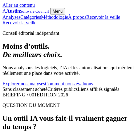
Aller au contenu
A
Austin
Software Council
Menu
Analyses
Catégories
Méthodologie
À propos
Recevoir la veille
Recevoir la veille
Conseil éditorial indépendant
Moins d’outils.
De meilleurs choix.
Nous analysons les logiciels, l’IA et les automatisations qui méritent
réellement une place dans votre activité.
Explorer nos analyses
Comment nous évaluons
Sans classement acheté
Critères publics
Liens affiliés signalés
BRIEFING / 001
ÉDITION 2026
QUESTION DU MOMENT
Un outil IA vous fait-il vraiment gagner
du temps ?